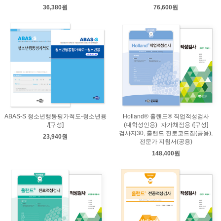
36,380원
76,600원
ABAS-S 청소년행동평가척도-청소년용
Holland® 홀랜드® 직업적성검사
/[구성]
(대학성인용)_자가채점용 /[구성]
검사지30, 홀랜드 진로코드집(공용),
23,940원
전문가 지침서(공용)
148,400원