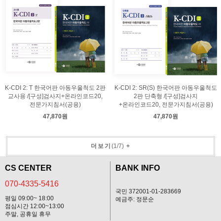
K-CDI 2: T 한국어판 아동우울척도 2판
K-CDI 2: SR(S) 한국어판 아동우울척도
교사용 /[구성]검사지+온라인코드20,
2판 단축형 /[구성]검사지
전문가지침서(공용)
+온라인코드20, 전문가지침서(공용)
47,870원
47,870원
더보기
(
1
/
7
)
+
CS CENTER
BANK INFO
070-4335-5416
국민 372001-01-283669
평일 09:00~ 18:00
예금주: 정문순
점심시간 12:00~13:00
주말, 공휴일 휴무