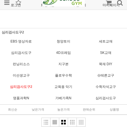
로그인
회원가입
주문조회
마이페이지
심리검사도구2
EBS 영상자료
청양토이
세트교재
심리검사도구
4D프레임
SK교재
런닝리소스
지구본
목재 DIY
이선생교구
플로우수학
슈테른교구
심리검사도구2
교육용 악기
수학자석교구
명품과학N
가베가족N
심리검사도구
최신순
낮은가격
높은가격
판매순위
상품명