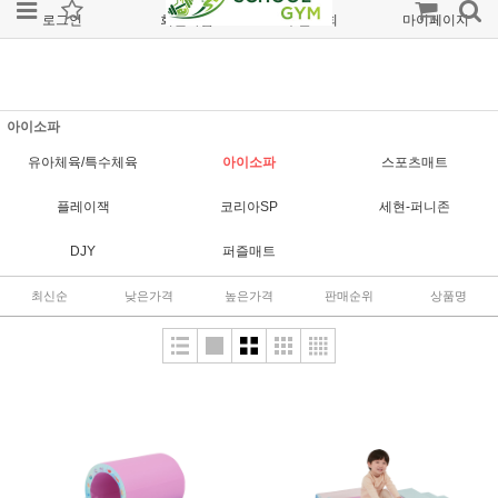
로그인
회원가입
주문조회
마이페이지
아이소파
유아체육/특수체육
아이소파
스포츠매트
플레이잭
코리아SP
세현-퍼니존
DJY
퍼즐매트
최신순
낮은가격
높은가격
판매순위
상품명