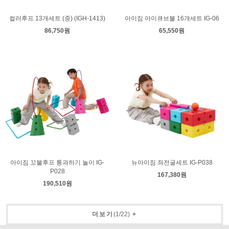
컬러후프 13개세트 (중) (IGH-1413)
아이짐 아이큐브볼 16개세트 IG-06
86,750원
65,550원
아이짐 꼬불후프 통과하기 놀이 IG-
뉴아이짐 좌전굴세트 IG-P038
P028
167,380원
190,510원
더보기
(
1
/
22
)
+