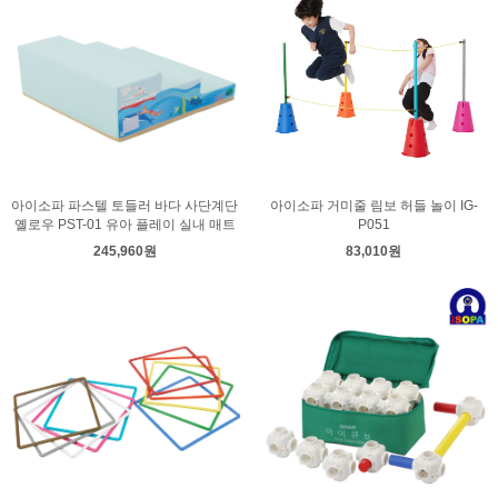
아이소파 파스텔 토들러 바다 사단계단
아이소파 거미줄 림보 허들 놀이 IG-
옐로우 PST-01 유아 플레이 실내 매트
P051
245,960원
83,010원