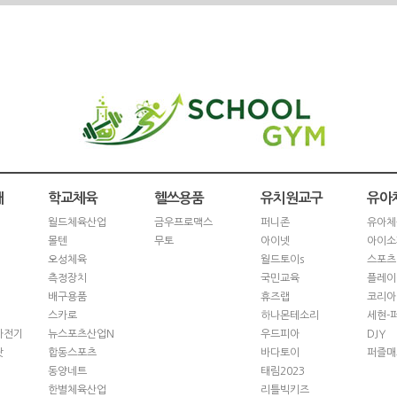
재
학교체육
헬쓰용품
유치원교구
유아
월드체육산업
금우프로맥스
퍼니존
유아체
몰텐
무토
아이넷
아이소
오성체육
월드토이s
스포츠
측정장치
국민교육
플레이
배구용품
휴즈랩
코리아
스카로
하나몬테소리
세현-
자전기
뉴스포츠산업N
우드피아
DJY
닷
합동스포츠
바다토이
퍼즐매
동양네트
태림2023
한별체육산업
리틀빅키즈