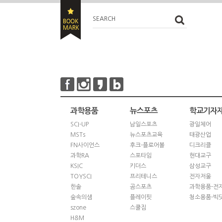
SEARCH
과학용품
뉴스포츠
학교기자
SCI-UP
남일스포츠
광일체어
MSTs
뉴스포츠교육
태광산업
FN사이언스
후크-플로어볼
디크리클
과학RA
스포타임
현대교구
KSIC
키더스
삼성교구
TOYSCI
프리테니스
전자저울
한솔
곰스포츠
과학용품-전
숲속의샘
플레이핏
청소용품-빅
szone
스쿨짐
H&M