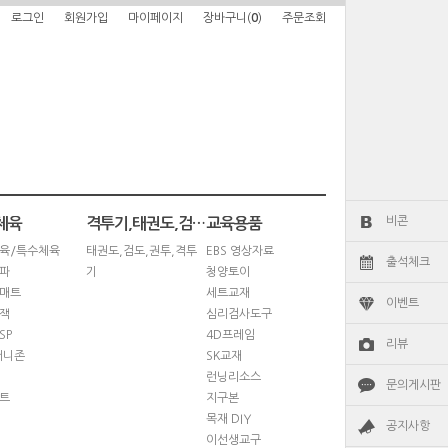
로그인
회원가입
마이페이지
장바구니(
0
)
주문조회
비콘
체육
격투기,태권도,검도,권투
교육용품
육/특수체육
태권도,검도,권투,격투
EBS 영상자료
출석체크
파
기
청양토이
매트
세트교재
이벤트
잭
심리검사도구
SP
4D프레임
리뷰
퍼니존
SK교재
런닝리소스
문의게시판
트
지구본
목재 DIY
공지사항
이선생교구