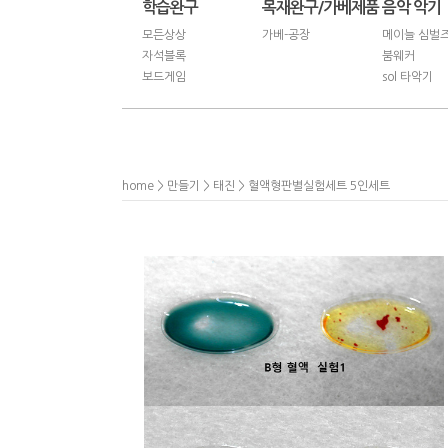
학습완구
목재완구/가베제품
음악 악기
모든상상
가베-공장
메이늘 심벌
자석블록
붐웨커
보드게임
sol 타악기
home
>
만들기
>
태진
> 혈액형판별실험세트 5인세트