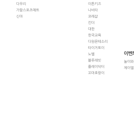
다우리
이튼키즈
가람스포츠매트
나비타
신아
코레샵
킨더
대한
한국교육
다원몬테소리
타이거토이
이벤
노벨
블루래빗
놀이와
플레이닥터
제이엘
꼬마호랑이