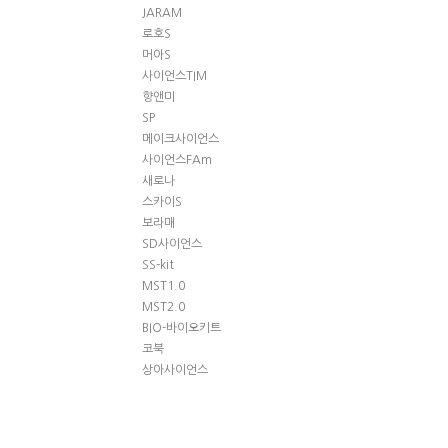
JARAM
로호S
머아S
사이언스TIM
향앤미
SP
메이크사이언스
사이언스FAm
새로나
스카이S
보라매
SD사이언스
SS-kit
MST1.0
MST2.0
BIO-바이오키트
코북
상아사이언스