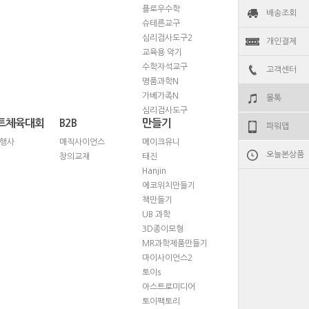
플로우수학
배송조회
슈테른교구
심리검사도구2
개인결제
교육용 악기
수학자석교구
고객센터
명품과학N
가베가족N
몰톡
심리검사도구
트체육대회
B2B
만들기
파워앱
행사
매직사이언스
메이크유니
오늘본상품
창의교재
태진
Hanjin
에코위치만들기
책만들기
UB 과학
3D종이모형
MR과학제품만들기
마이사이언스2
토이s
아스트로미디어
토이팩토리