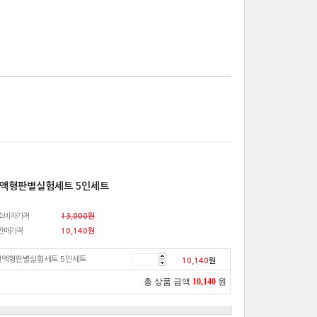
액형판별실험세트 5인세트
소비자가격
13,000원
판매가격
10,140
원
혈액형판별실험세트 5인세트
10,140
원
총 상품 금액
10,140
원