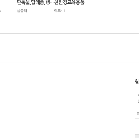
판촉물,답례품,행사용품
친환경교육용품
즈
텀블러
에코sci
혈