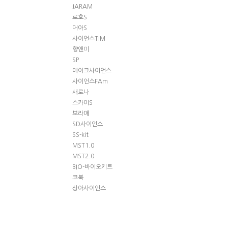
JARAM
로호S
머아S
사이언스TIM
향앤미
SP
메이크사이언스
사이언스FAm
새로나
스카이S
보라매
SD사이언스
SS-kit
MST1.0
MST2.0
BIO-바이오키트
코북
상아사이언스