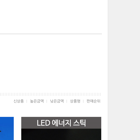
신상품
높은금액
낮은금액
상품명
판매순위