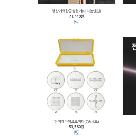
형상기억합금실험기(니티놀엔진)
71,410원
현미경마이크로미터(7종세트)
53,560원