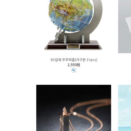
3D입체 우주퍼즐(지구본 31pcs)
2,550원