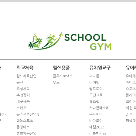
재
학교체육
헬쓰용품
유치원교구
유아
월드체육산업
금우프로맥스
퍼니존
유아체
몰텐
무토
아이넷
아이소
오성체육
월드토이s
스포츠
측정장치
국민교육
플레이
배구용품
휴즈랩
코리아
스카로
하나몬테소리
세현-
자전기
뉴스포츠산업N
우드피아
DJY
닷
합동스포츠
바다토이
퍼즐매
동양네트
태림2023
한별체육산업
리틀빅키즈