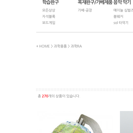
학습완구
목재완구/가베제품
음악 악기
모든상상
가베-공장
메이늘 심벌
자석블록
붐웨커
보드게임
sol 타악기
+ HOME
>
과학용품
>
과학RA
총
270
개의 상품이 있습니다.