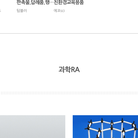
판촉물,답례품,행사용품
친환경교육용품
즈
텀블러
에코sci
과학RA