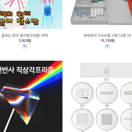
춤추는 문어 잠수함(5인용)-부력
화학분자 구조모형 A형(13종 76
3,820원
19,130원