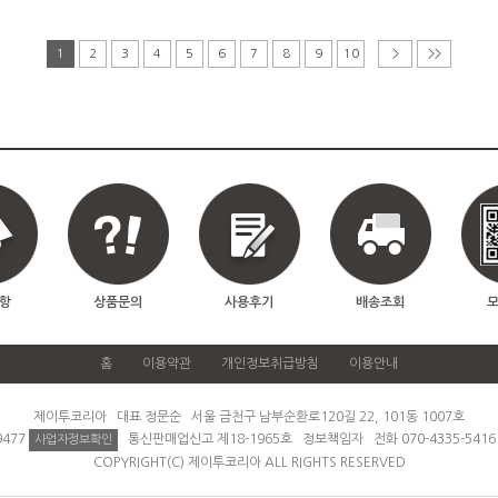
1
2
3
4
5
6
7
8
9
10
>
>>
항
상품문의
사용후기
배송조회
홈
이용약관
개인정보취급방침
이용안내
제이투코리아 대표 정문순 서울 금천구 남부순환로120길 22, 101동 1007호
9477
통신판매업신고 제18-1965호 정보책임자 전화 070-4335-541
사업자정보확인
COPYRIGHT(C) 제이투코리아 ALL RIGHTS RESERVED