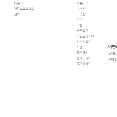
다우리
이튼키즈
가람스포츠매트
나비타
신아
코레샵
킨더
대한
한국교육
다원몬테소리
타이거토이
이벤
노벨
블루래빗
놀이와
플레이닥터
제이엘
꼬마호랑이