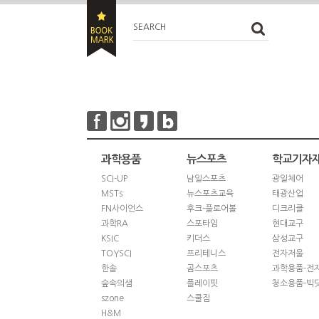
SEARCH
과학용품
뉴스포츠
학교기자
SCI-UP
남일스포츠
광일체어
MSTs
뉴스포츠교육
태광산업
FN사이언스
후크-플로어볼
디크리클
과학RA
스포타임
현대교구
KSIC
키더스
삼성교구
TOYSCI
프리테니스
전자저울
한솔
곰스포츠
과학용품-전
숲속의샘
플레이핏
청소용품-빅
szone
스쿨짐
H&M