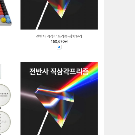
전반사 직삼각 프리즘-광학유리
160,670원