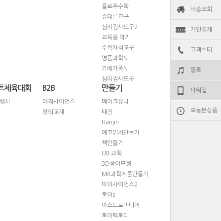
플로우수학
배송조회
슈테른교구
심리검사도구2
개인결제
교육용 악기
수학자석교구
고객센터
명품과학N
가베가족N
몰톡
심리검사도구
트체육대회
B2B
만들기
파워앱
행사
매직사이언스
메이크유니
오늘본상품
창의교재
태진
Hanjin
에코위치만들기
책만들기
UB 과학
3D종이모형
MR과학제품만들기
마이사이언스2
토이s
아스트로미디어
토이팩토리