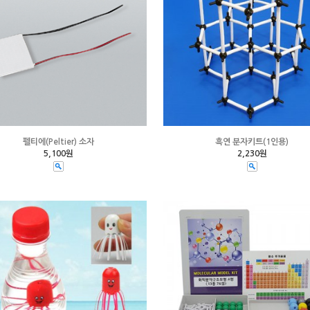
펠티에(Peltier) 소자
흑연 분자키트(1인용)
5,100원
2,230원