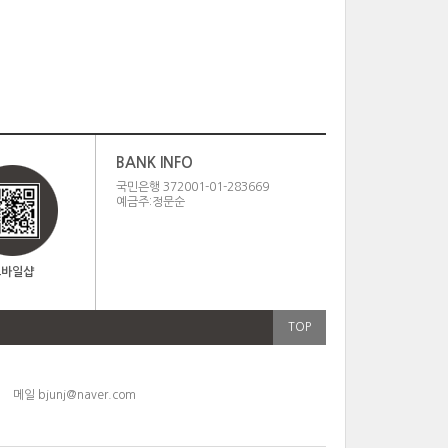
BANK INFO
국민은행 372001-01-283669
예금주:정문순
모바일샵
TOP
6
메일
bjunj@naver.com