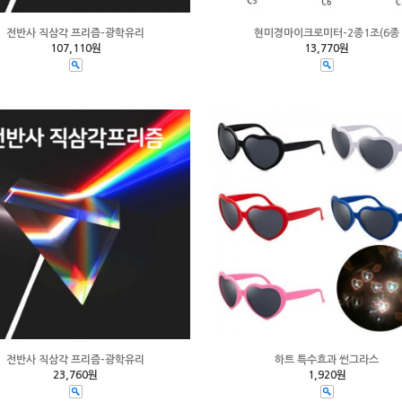
전반사 직삼각 프리즘-광학유리
현미경마이크로미터-2종1조(6종
107,110원
13,770원
전반사 직삼각 프리즘-광학유리
하트 특수효과 썬그라스
23,760원
1,920원