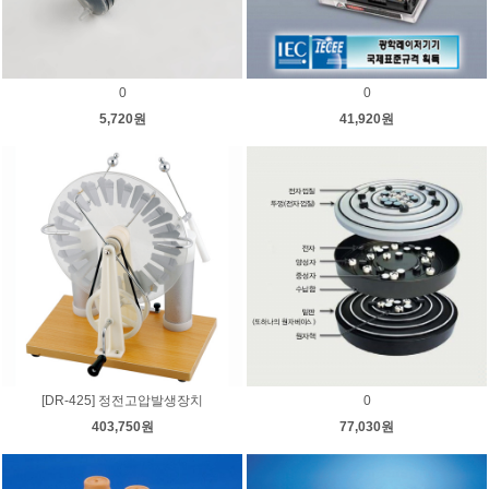
0
0
5,720원
41,920원
[DR-425] 정전고압발생장치
0
403,750원
77,030원