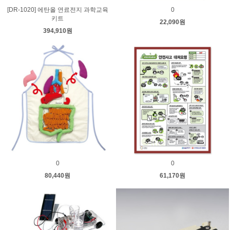
[DR-1020] 에탄올 연료전지 과학교육
0
키트
22,090원
394,910원
0
0
80,440원
61,170원