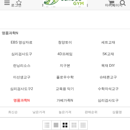
로그인
회원가입
주문조회
마이페이지
명품과학N
EBS 영상자료
청양토이
세트교재
심리검사도구
4D프레임
SK교재
런닝리소스
지구본
목재 DIY
이선생교구
플로우수학
슈테른교구
심리검사도구2
교육용 악기
수학자석교구
명품과학N
가베가족N
심리검사도구
최신순
낮은가격
높은가격
판매순위
상품명