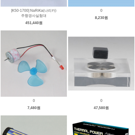
[K50-1700] NaRiKa(나리카)
0
주향경사실험대
8,230원
451,440원
0
0
7,480원
47,580원