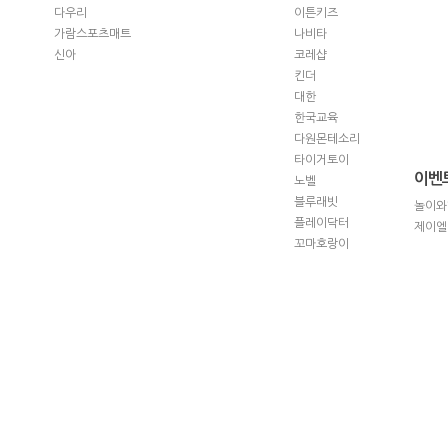
다우리
이튼키즈
가람스포츠매트
나비타
신아
코레샵
킨더
대한
한국교육
다원몬테소리
타이거토이
이벤
노벨
블루래빗
놀이와
플레이닥터
제이엘
꼬마호랑이