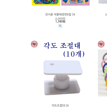
전시용 작품배경판8절 SK
2,000
원
1,380원
각도조절대 SK