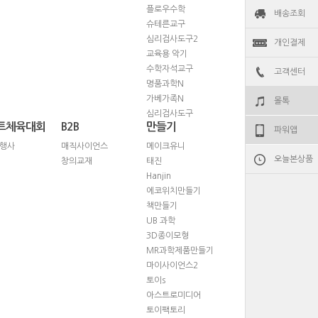
플로우수학
배송조회
슈테른교구
심리검사도구2
개인결제
교육용 악기
수학자석교구
고객센터
명품과학N
가베가족N
몰톡
심리검사도구
트체육대회
B2B
만들기
파워앱
행사
매직사이언스
메이크유니
오늘본상품
창의교재
태진
Hanjin
에코위치만들기
책만들기
UB 과학
3D종이모형
MR과학제품만들기
마이사이언스2
토이s
아스트로미디어
토이팩토리