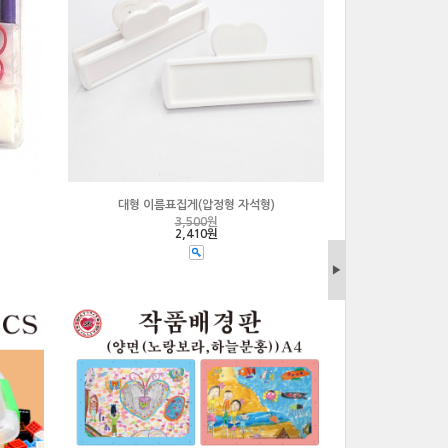
대형 이름표집게(압정형 자석형)
3,500
원
2,410원
▶