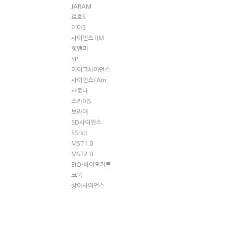
JARAM
로호S
머아S
사이언스TIM
향앤미
SP
메이크사이언스
사이언스FAm
새로나
스카이S
보라매
SD사이언스
SS-kit
MST1.0
MST2.0
BIO-바이오키트
코북
상아사이언스