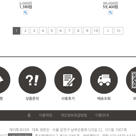
2,000
원
90,000
원
1,380원
59,400원
1
2
3
4
5
6
7
8
9
10
>
>>
항
상품문의
사용후기
배송조회
홈
이용약관
개인정보취급방침
이용안내
제이투코리아 대표 정문순 서울 금천구 남부순환로120길 22, 101동 1007호