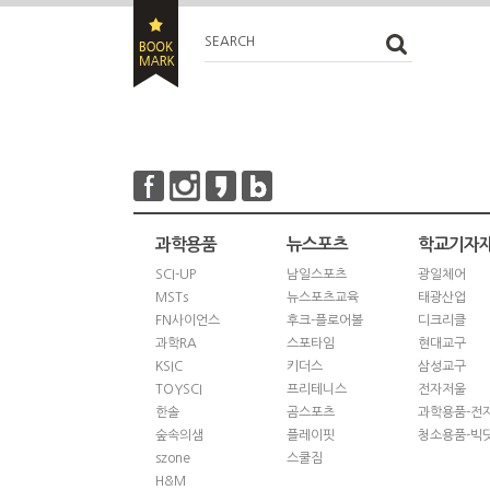
SEARCH
과학용품
뉴스포츠
학교기자
SCI-UP
남일스포츠
광일체어
MSTs
뉴스포츠교육
태광산업
FN사이언스
후크-플로어볼
디크리클
과학RA
스포타임
현대교구
KSIC
키더스
삼성교구
TOYSCI
프리테니스
전자저울
한솔
곰스포츠
과학용품-전
숲속의샘
플레이핏
청소용품-빅
szone
스쿨짐
H&M