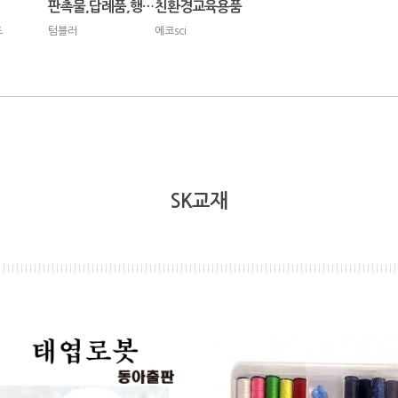
판촉물,답례품,행사용품
친환경교육용품
즈
텀블러
에코sci
SK교재