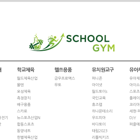
재
학교체육
헬쓰용품
유치원교구
유아
월드체육산업
금우프로맥스
퍼니존
유아체
몰텐
무토
아이넷
아이소
오성체육
월드토이s
스포츠
측정장치
국민교육
플레이
배구용품
휴즈랩
코리아
스카로
하나몬테소리
세현-
자전기
뉴스포츠산업N
우드피아
DJY
닷
합동스포츠
바다토이
퍼즐매
동양네트
태림2023
한별체육산업
리틀빅키즈