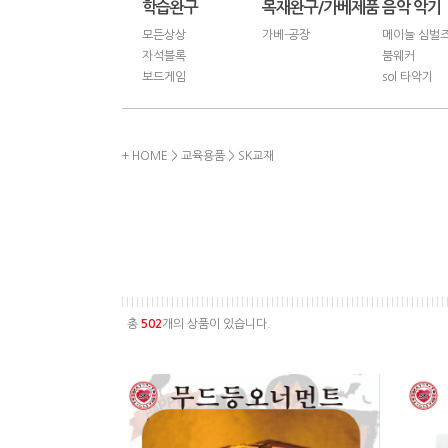
학습완구
목재완구/가베제품
음악 악기
모든상상
가베-공장
메이늘 심벌
자석블록
붐웨커
보드게임
sol 타악기
+ HOME
>
교육용품
>
SK교재
총
502
개의 상품이 있습니다.