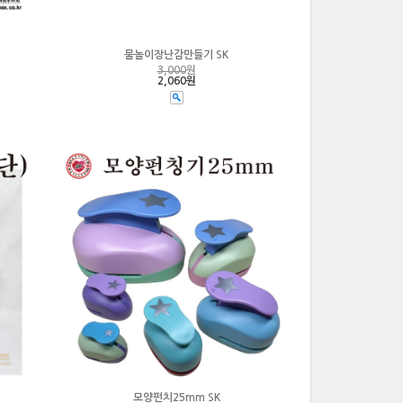
물놀이장난감만들기 SK
3,000
원
2,060원
모양펀치25mm SK