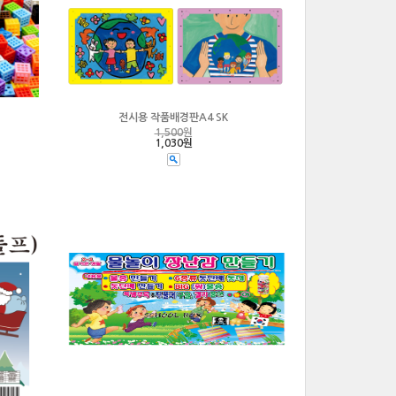
전시용 작품배경판A4 SK
1,500
원
1,030원