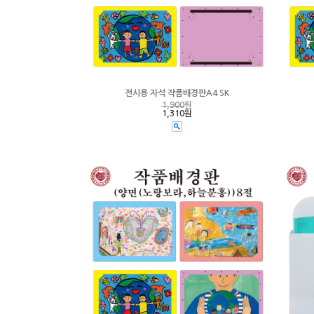
전시용 자석 작품배경판A4 SK
1,900
원
1,310원