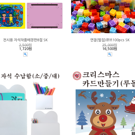
전시용 자석작품배경판8절 SK
연결(벌집)큐브100pcs SK
2,500
원
25,000
원
1,720원
16,500원