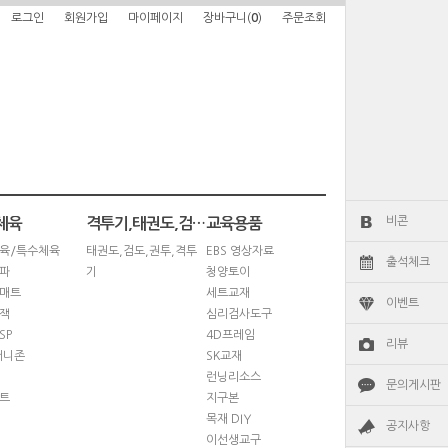
로그인
회원가입
마이페이지
장바구니(
0
)
주문조회
비콘
체육
격투기,태권도,검도,권투
교육용품
육/특수체육
태권도,검도,권투,격투
EBS 영상자료
출석체크
파
기
청양토이
매트
세트교재
이벤트
잭
심리검사도구
SP
4D프레임
리뷰
퍼니존
SK교재
런닝리소스
문의게시판
트
지구본
목재 DIY
공지사항
이선생교구