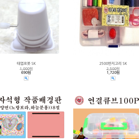
태엽로봇 SK
2500반지고리 SK
1,000
원
2,500
원
690원
1,720원