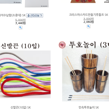
크리스마스카드만들기루돌프 SK
자석수납함(소중대) SK
3,000
원
5,000
원
2,060원
3,440원
신발끈(10입) SK
민속투호놀이 SK