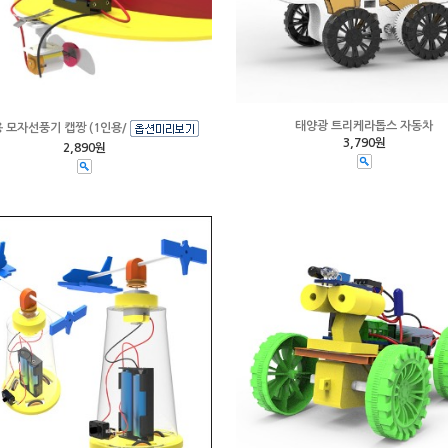
태양광 트리케라톱스 자동차
 모자선풍기 캡짱 (1인용/
3,790원
2,890원