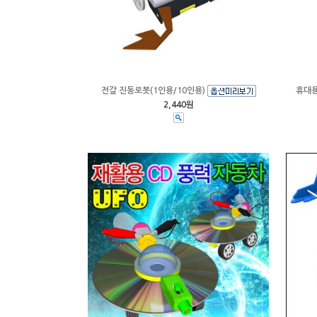
전갈 진동로봇(1인용/10인용)
휴대용
2,440원