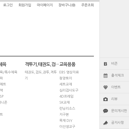
로그인
회원가입
마이페이지
장바구니(
0
)
주문조회
비콘
체육
격투기,태권도,검도,권투
교육용품
육/특수체육
태권도,검도,권투,격투
EBS 영상자료
출석체크
파
기
청양토이
매트
세트교재
이벤트
잭
심리검사도구
SP
4D프레임
리뷰
퍼니존
SK교재
런닝리소스
문의게시판
트
지구본
목재 DIY
공지사항
이선생교구