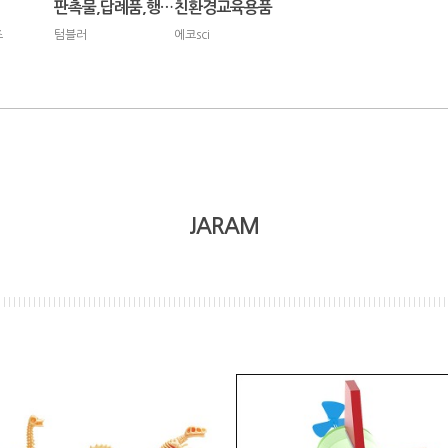
판촉물,답례품,행사용품
친환경교육용품
즈
텀블러
에코sci
JARAM