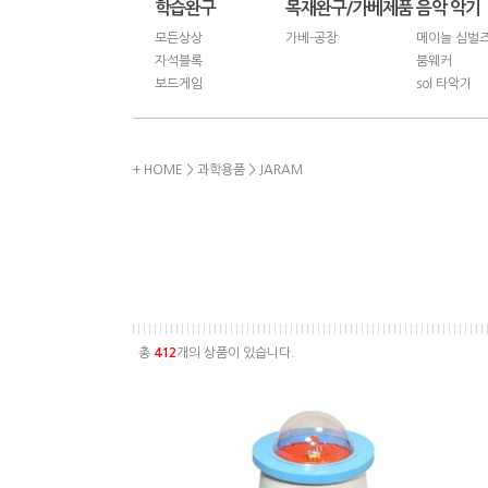
학습완구
목재완구/가베제품
음악 악기
모든상상
가베-공장
메이늘 심벌
자석블록
붐웨커
보드게임
sol 타악기
+ HOME
>
과학용품
>
JARAM
총
412
개의 상품이 있습니다.