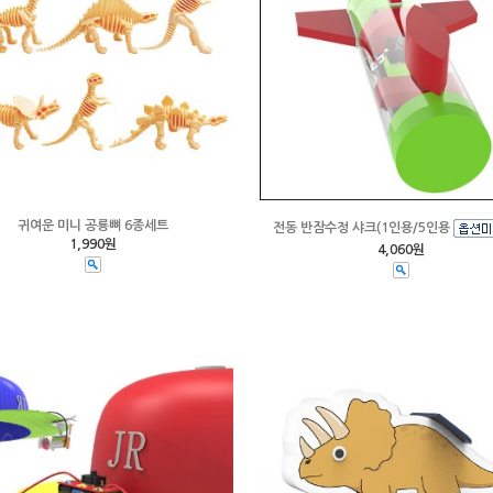
귀여운 미니 공룡뼈 6종세트
전동 반잠수정 샤크(1인용/5인용
1,990원
4,060원