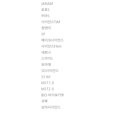
JARAM
로호S
머아S
사이언스TIM
향앤미
SP
메이크사이언스
사이언스FAm
새로나
스카이S
보라매
SD사이언스
SS-kit
MST1.0
MST2.0
BIO-바이오키트
코북
상아사이언스