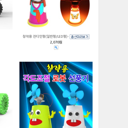
창작용 잔디인형(일반형/LED형)-
2,070원