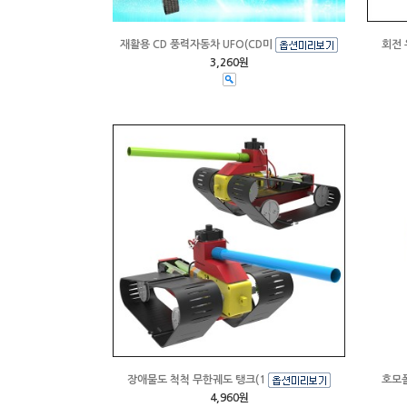
재활용 CD 풍력자동차 UFO(CD미
회전 
3,260원
장애물도 척척 무한궤도 탱크(1
호모폴
4,960원