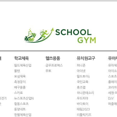
재
학교체육
헬쓰용품
유치원교구
유아
월드체육산업
금우프로맥스
퍼니존
유아체
몰텐
무토
아이넷
아이소
오성체육
월드토이s
스포츠
측정장치
국민교육
플레이
배구용품
휴즈랩
코리아
스카로
하나몬테소리
세현-
자전기
뉴스포츠산업N
우드피아
DJY
닷
합동스포츠
바다토이
퍼즐매
동양네트
태림2023
한별체육산업
리틀빅키즈