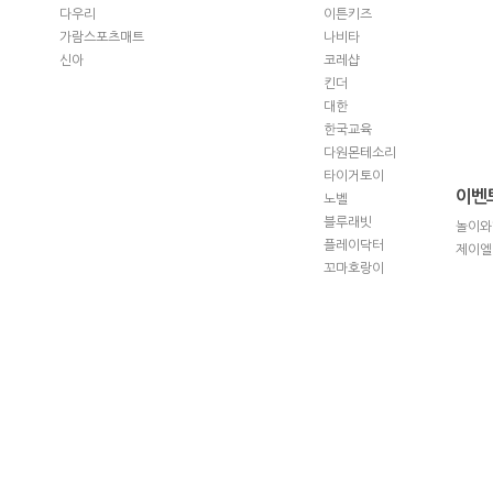
다우리
이튼키즈
가람스포츠매트
나비타
신아
코레샵
킨더
대한
한국교육
다원몬테소리
타이거토이
이벤
노벨
블루래빗
놀이와
플레이닥터
제이엘
꼬마호랑이