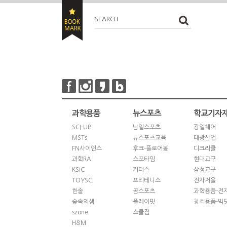
SEARCH
과학용품
뉴스포츠
학교기자
SCI-UP
남일스포츠
광일체어
MSTs
뉴스포츠교육
태광산업
FN사이언스
후크-플로어볼
디크리클
과학RA
스포타임
현대교구
KSIC
키더스
삼성교구
TOYSCI
프리테니스
전자저울
한솔
곰스포츠
과학용품-전
숲속의샘
플레이핏
청소용품-빅
szone
스쿨짐
H&M