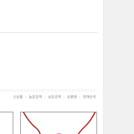
신상품
높은금액
낮은금액
상품명
판매순위