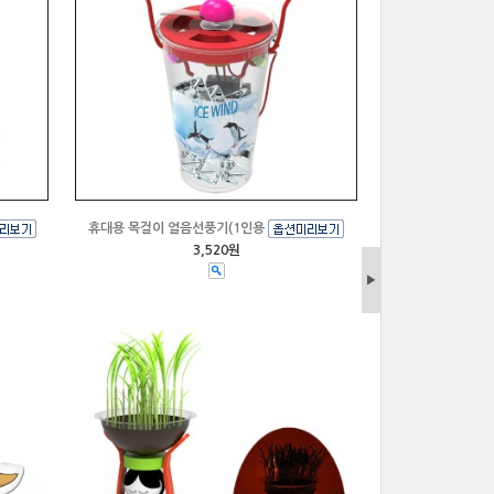
휴대용 목걸이 얼음선풍기(1인용
3,520원
▶