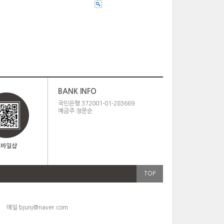
BANK INFO
국민은행 372001-01-283669
예금주:정문순
모바일샵
TOP
6
메일
bjunj@naver.com