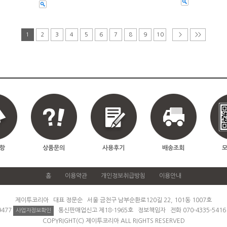
1
2
3
4
5
6
7
8
9
10
>
>>
항
상품문의
사용후기
배송조회
홈
이용약관
개인정보취급방침
이용안내
제이투코리아 대표 정문순 서울 금천구 남부순환로120길 22, 101동 1007호
9477
통신판매업신고 제18-1965호 정보책임자 전화 070-4335-541
사업자정보확인
COPYRIGHT(C) 제이투코리아 ALL RIGHTS RESERVED