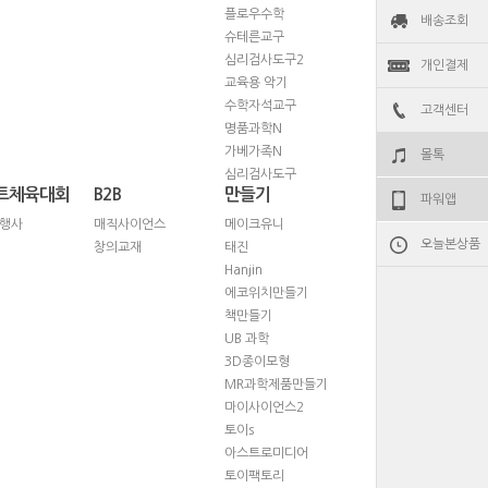
플로우수학
배송조회
슈테른교구
심리검사도구2
개인결제
교육용 악기
수학자석교구
고객센터
명품과학N
가베가족N
몰톡
심리검사도구
트체육대회
B2B
만들기
파워앱
행사
매직사이언스
메이크유니
오늘본상품
창의교재
태진
Hanjin
에코위치만들기
책만들기
UB 과학
3D종이모형
MR과학제품만들기
마이사이언스2
토이s
아스트로미디어
토이팩토리