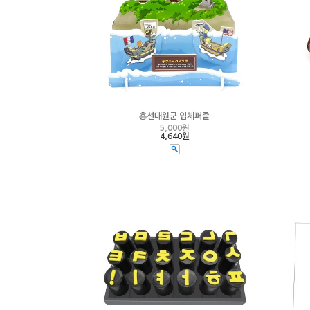
흥선대원군 입체퍼즐
5,000
원
4,640원