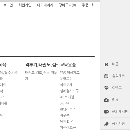
로그인
회원가입
마이페이지
장바구니(
0
)
주문조회
비콘
체육
격투기,태권도,검도,권투
교육용품
육/특수체육
태권도,검도,권투,격투
EBS 영상자료
출석체크
파
기
청양토이
매트
세트교재
이벤트
잭
심리검사도구
SP
4D프레임
리뷰
퍼니존
SK교재
런닝리소스
문의게시판
트
지구본
목재 DIY
공지사항
이선생교구