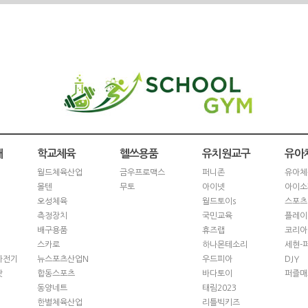
재
학교체육
헬쓰용품
유치원교구
유아
월드체육산업
금우프로맥스
퍼니존
유아체
몰텐
무토
아이넷
아이소
오성체육
월드토이s
스포츠
측정장치
국민교육
플레이
배구용품
휴즈랩
코리아
스카로
하나몬테소리
세현-
자전기
뉴스포츠산업N
우드피아
DJY
닷
합동스포츠
바다토이
퍼즐매
동양네트
태림2023
한별체육산업
리틀빅키즈