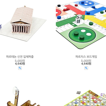
파르테논 신전 입체퍼즐
파르치스 보드게임
5,000
원
5,000
원
4,640원
4,640원