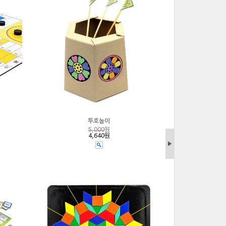
투호놀이
5,000
원
4,640원
▶