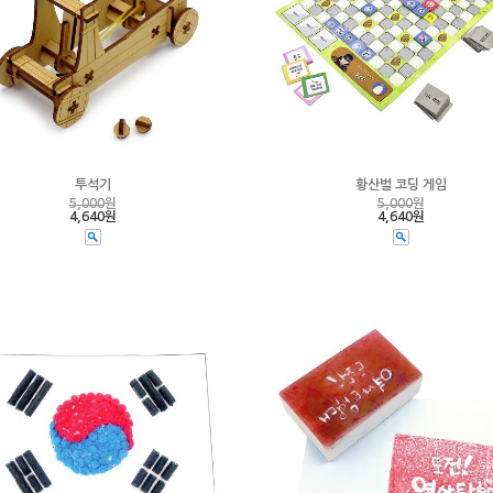
투석기
황산벌 코딩 게임
5,000
원
5,000
원
4,640원
4,640원