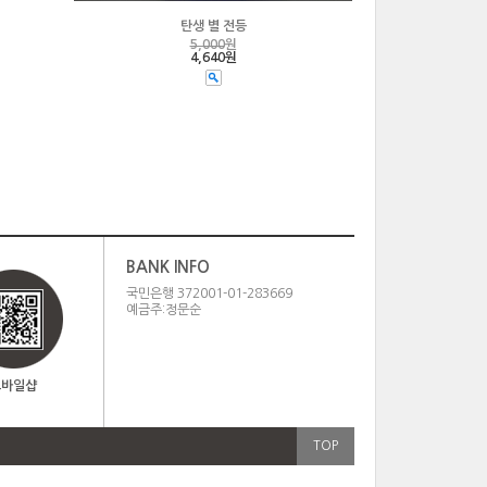
탄생 별 전등
5,000
원
4,640원
BANK INFO
국민은행 372001-01-283669
예금주:정문순
모바일샵
TOP