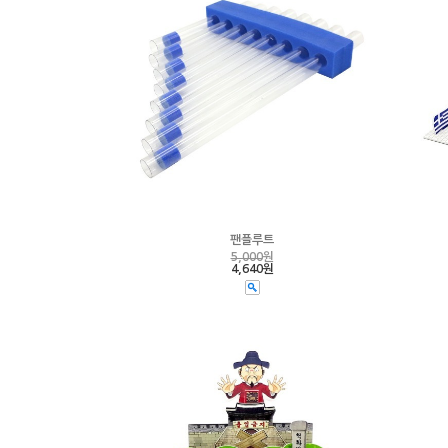
팬플루트
5,000
원
4,640원