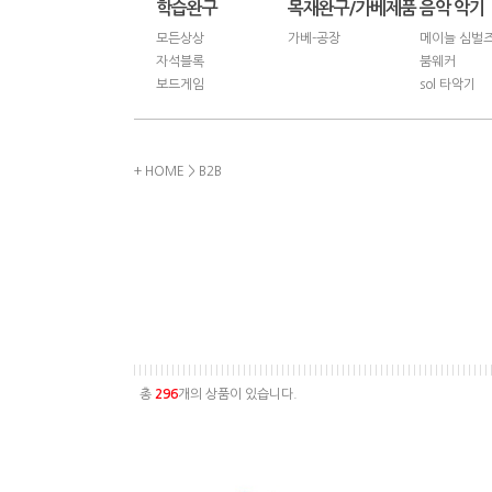
학습완구
목재완구/가베제품
음악 악기
모든상상
가베-공장
메이늘 심벌
자석블록
붐웨커
보드게임
sol 타악기
+ HOME
>
B2B
총
296
개의 상품이 있습니다.