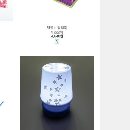
탕평비 팝업북
5,000
원
4,640원