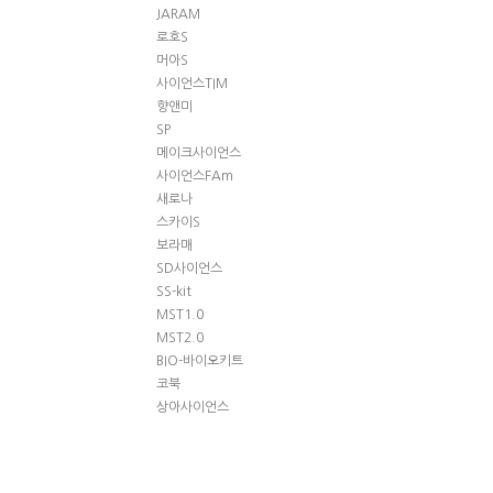
JARAM
로호S
머아S
사이언스TIM
향앤미
SP
메이크사이언스
사이언스FAm
새로나
스카이S
보라매
SD사이언스
SS-kit
MST1.0
MST2.0
BIO-바이오키트
코북
상아사이언스