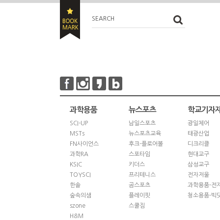
SEARCH
과학용품
뉴스포츠
학교기자
SCI-UP
남일스포츠
광일체어
MSTs
뉴스포츠교육
태광산업
FN사이언스
후크-플로어볼
디크리클
과학RA
스포타임
현대교구
KSIC
키더스
삼성교구
TOYSCI
프리테니스
전자저울
한솔
곰스포츠
과학용품-전
숲속의샘
플레이핏
청소용품-빅
szone
스쿨짐
H&M