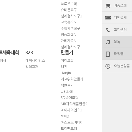
플로우수학
배송조회
슈테른교구
심리검사도구2
개인결제
교육용 악기
수학자석교구
고객센터
명품과학N
가베가족N
몰톡
심리검사도구
트체육대회
B2B
만들기
파워앱
행사
매직사이언스
메이크유니
오늘본상품
창의교재
태진
Hanjin
에코위치만들기
책만들기
UB 과학
3D종이모형
MR과학제품만들기
마이사이언스2
토이s
아스트로미디어
토이팩토리