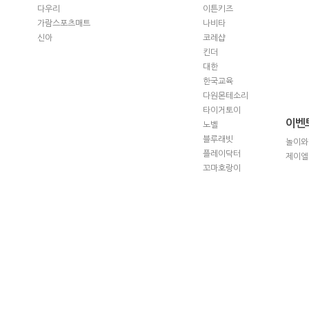
다우리
이튼키즈
가람스포츠매트
나비타
신아
코레샵
킨더
대한
한국교육
다원몬테소리
타이거토이
이벤
노벨
블루래빗
놀이와
플레이닥터
제이엘
꼬마호랑이