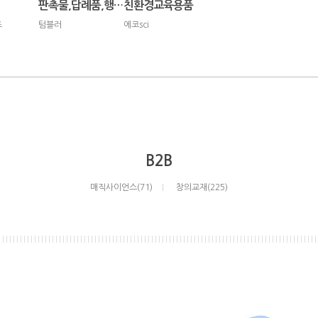
판촉물,답례품,행사용품
친환경교육용품
즈
텀블러
에코sci
B2B
매직사이언스(71)
창의교재(225)