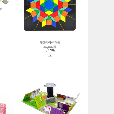
테셀레이션 퍼즐
10,000
원
9,270원