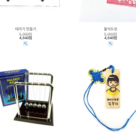
태극기 만들기
활석도장
5,000
원
5,000
원
4,640원
4,640원