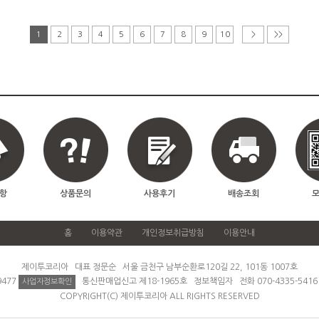
1
2
3
4
5
6
7
8
9
10
>
>>
항
상품문의
사용후기
배송조회
홈
이용약관
개인정보취급방침
이용안내
제이투코리아 대표 정문순 서울 금천구 남부순환로120길 22, 101동 1007호
9477
통신판매업신고 제18-1965호 정보책임자 전화 070-4335-541
사업자정보확인
COPYRIGHT(C) 제이투코리아 ALL RIGHTS RESERVED