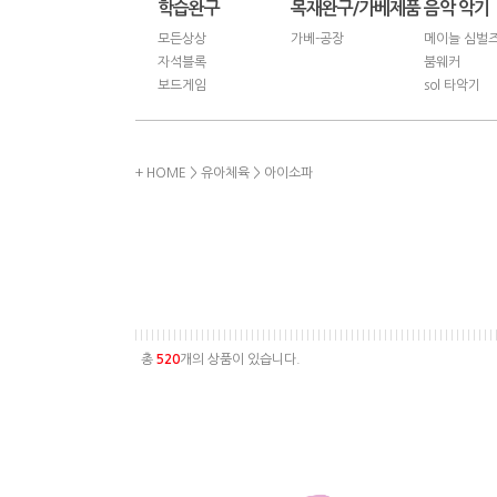
학습완구
목재완구/가베제품
음악 악기
모든상상
가베-공장
메이늘 심벌
자석블록
붐웨커
보드게임
sol 타악기
+ HOME
>
유아체육
>
아이소파
총
520
개의 상품이 있습니다.