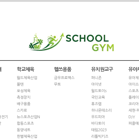
재
학교체육
헬쓰용품
유치원교구
유아
월드체육산업
금우프로맥스
퍼니존
유아체
몰텐
무토
아이넷
아이소
오성체육
월드토이s
스포츠
측정장치
국민교육
플레이
배구용품
휴즈랩
코리아
스카로
하나몬테소리
세현-
자전기
뉴스포츠산업N
우드피아
DJY
닷
합동스포츠
바다토이
퍼즐매
동양네트
태림2023
한별체육산업
리틀빅키즈