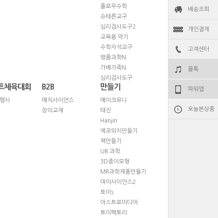
플로우수학
배송조회
슈테른교구
심리검사도구2
개인결제
교육용 악기
수학자석교구
고객센터
명품과학N
가베가족N
몰톡
심리검사도구
트체육대회
B2B
만들기
파워앱
행사
매직사이언스
메이크유니
오늘본상품
창의교재
태진
Hanjin
에코위치만들기
책만들기
UB 과학
3D종이모형
MR과학제품만들기
마이사이언스2
토이s
아스트로미디어
토이팩토리