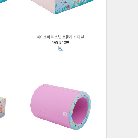
아이소파 파스텔 토들러 바다 부
168,510원