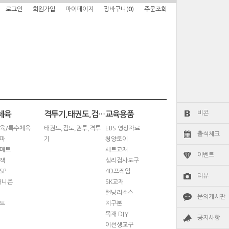
로그인
회원가입
마이페이지
장바구니(
0
)
주문조회
비콘
체육
격투기,태권도,검도,권투
교육용품
육/특수체육
태권도,검도,권투,격투
EBS 영상자료
출석체크
파
기
청양토이
매트
세트교재
이벤트
잭
심리검사도구
SP
4D프레임
리뷰
퍼니존
SK교재
런닝리소스
문의게시판
트
지구본
목재 DIY
공지사항
이선생교구