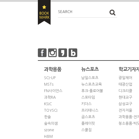
SEARCH
과학용품
뉴스포츠
학교기자
SCI-UP
남일스포츠
광일체어
MSTs
뉴스포츠교육
태광산업
FN사이언스
후크-플로어볼
디크리클
과학RA
스포타임
현대교구
KSIC
키더스
삼성교구
TOYSCI
프리테니스
전자저울
한솔
곰스포츠
과학용품-전
숲속의샘
플레이핏
청소용품-빅
szone
스쿨짐
H&M