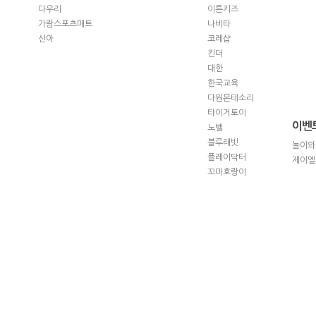
다우리
이튼키즈
가람스포츠매트
나비타
신아
코레샵
킨더
대한
한국교육
다원몬테소리
타이거토이
이벤
노벨
블루래빗
놀이와
플레이닥터
제이엘
꼬마호랑이