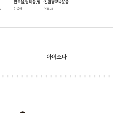
판촉물,답례품,행사용품
친환경교육용품
즈
텀블러
에코sci
아이소파