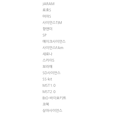
JARAM
로호S
머아S
사이언스TIM
향앤미
SP
메이크사이언스
사이언스FAm
새로나
스카이S
보라매
SD사이언스
SS-kit
MST1.0
MST2.0
BIO-바이오키트
코북
상아사이언스