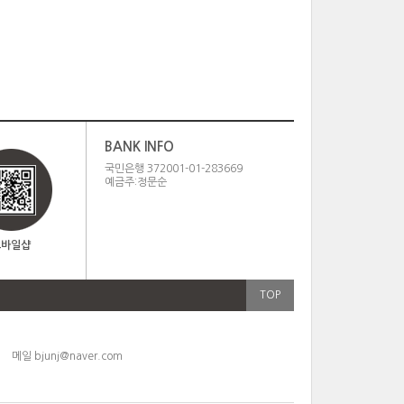
BANK INFO
국민은행 372001-01-283669
예금주:정문순
모바일샵
TOP
6
메일
bjunj@naver.com