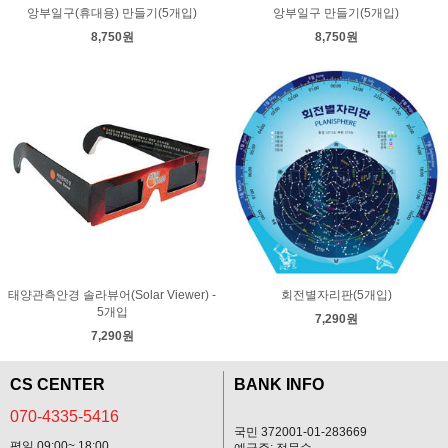
앙부일구(휴대용) 만들기(5개입)
앙부일구 만들기(5개입)
8,750원
8,750원
태양관측안경 솔라뷰어(Solar Viewer) -
회전별자리판(5개입)
5개입
7,290원
7,290원
CS CENTER
BANK INFO
070-4335-5416
국민 372001-01-283669
평일 09:00~ 18:00