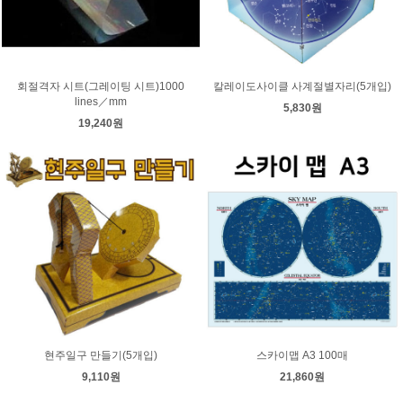
회절격자 시트(그레이팅 시트)1000
칼레이도사이클 사계절별자리(5개입)
lines／mm
5,830원
19,240원
현주일구 만들기(5개입)
스카이맵 A3 100매
9,110원
21,860원