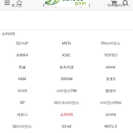
로그인
회원가입
주문조회
마이페이지
스카이S
SCI-UP
MSTs
FN사이언스
과학RA
KSIC
TOYSCI
한솔
숲속의샘
szone
H&M
JARAM
로호S
머아S
사이언스TIM
향앤미
SP
메이크사이언스
사이언스FAm
새로나
스카이S
보라매
SD사이언스
SS-kit
MST1.0