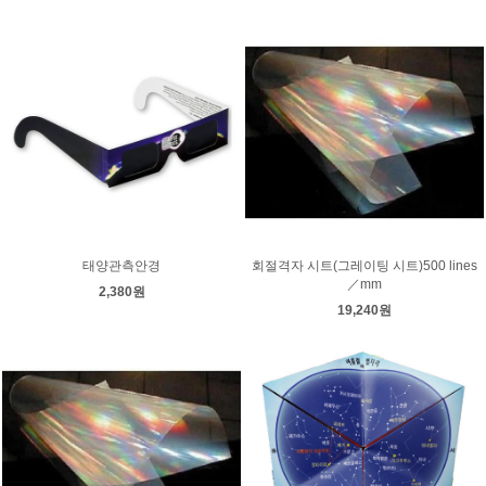
태양관측안경
회절격자 시트(그레이팅 시트)500 lines
／mm
2,380원
19,240원