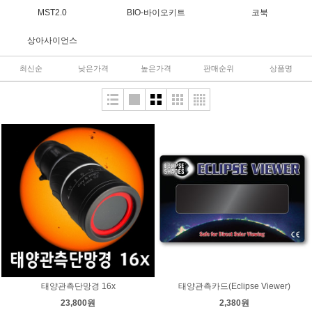
MST2.0
BIO-바이오키트
코북
상아사이언스
최신순
낮은가격
높은가격
판매순위
상품명
태양관측단망경 16x
태양관측카드(Eclipse Viewer)
23,800원
2,380원